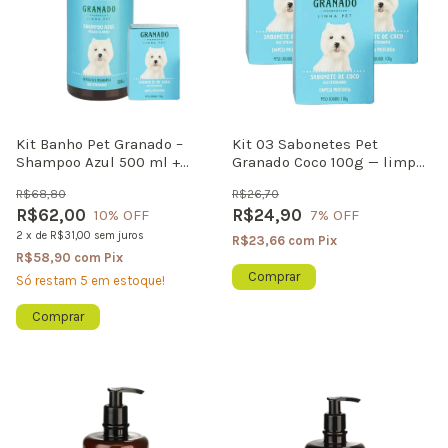
Kit Banho Pet Granado –
Kit 03 Sabonetes Pet
Shampoo Azul 500 ml +
Granado Coco 100g — limpa,
Sabonete Coco 100 g (Cães e
controla oleosidade e
R$68,80
R$26,70
Gatos)
perfuma
R$62,00
R$24,90
10
% OFF
7
% OFF
2
x
de
R$31,00
sem juros
R$23,66
com
Pix
R$58,90
com
Pix
Só restam
5
em estoque!