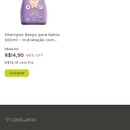
Shampoo Beeps para Gatos
500ml – Hidratação com
Extrato de Aveia e
R$43,90
Fragrância de Uva
R$14,90
66
% OFF
R$14,16
com
Pix