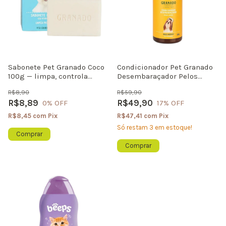
Sabonete Pet Granado Coco
Condicionador Pet Granado
100g — limpa, controla
Desembaraçador Pelos
oleosidade e perfuma
Longos 500ml hidratação,
R$8,90
R$59,90
brilho e fácil pentear
R$8,89
R$49,90
0
% OFF
17
% OFF
R$8,45
com
Pix
R$47,41
com
Pix
Só restam
3
em estoque!