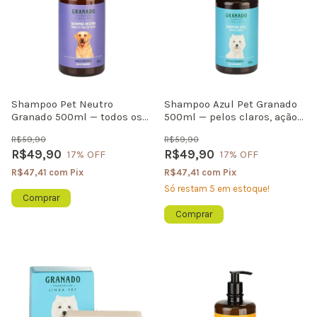
Shampoo Pet Neutro
Shampoo Azul Pet Granado
Granado 500ml — todos os
500ml — pelos claros, ação
tipos de pelos, hidrata e
matizadora anti-amarelado
R$59,90
R$59,90
perfuma suavemente
R$49,90
R$49,90
17
% OFF
17
% OFF
R$47,41
com
Pix
R$47,41
com
Pix
Só restam
5
em estoque!