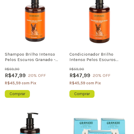
Shampoo Brilho Intenso
Condicionador Brilho
Pelos Escuros Granado -
Intenso Pelos Escuros
Realça a Cor e da Brilho
Granado - Realça a Cor e da
R$59,90
R$59,90
500ml
Brilho 500ml
R$47,99
R$47,99
20
% OFF
20
% OFF
R$45,59
com
Pix
R$45,59
com
Pix