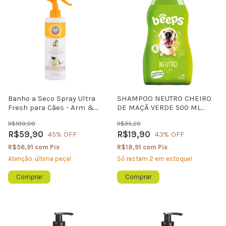
Banho a Seco Spray Ultra
SHAMPOO NEUTRO CHEIRO
Fresh para Cães - Arm &
DE MAÇÃ VERDE 500 ML
Hammer - 296ml
BEEPS
R$109,00
R$35,20
R$59,90
R$19,90
45
% OFF
43
% OFF
R$56,91
com
Pix
R$18,91
com
Pix
Atenção, última peça!
Só restam
2
em estoque!