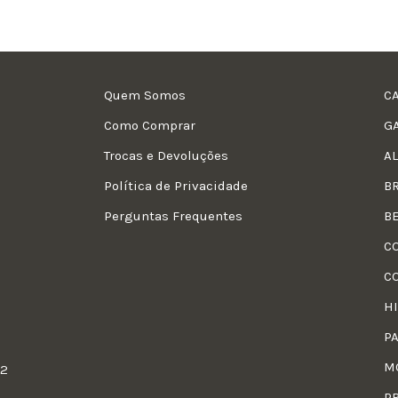
Quem Somos
C
Como Comprar
G
Trocas e Devoluções
A
Política de Privacidade
B
Perguntas Frequentes
B
C
C
H
P
M
22
P