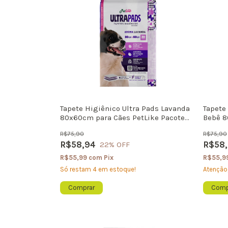
Tapete Higiênico Ultra Pads Lavanda
Tapete
80x60cm para Cães PetLike Pacote
Bebê 8
com 30 Unidades
R$75,90
R$75,90
R$58,94
R$58
22
% OFF
R$55,99
com
Pix
R$55,9
Só restam
4
em estoque!
Atenção,