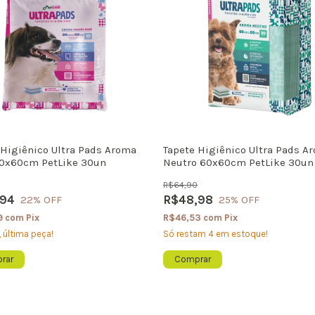
 Higiênico Ultra Pads Aroma
Tapete Higiênico Ultra Pads A
0x60cm PetLike 30un
Neutro 60x60cm PetLike 30un
Cachorro
R$64,90
,94
R$48,98
22
% OFF
25
% OFF
9
com
Pix
R$46,53
com
Pix
 última peça!
Só restam
4
em estoque!