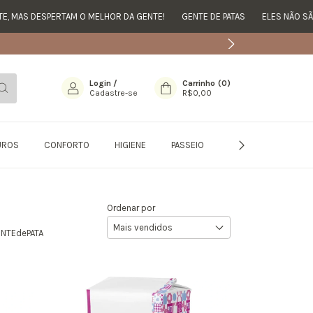
 MAS DESPERTAM O MELHOR DA GENTE!
GENTE DE PATAS
ELES NÃO SÃO 
Login
/
Carrinho
(
0
)
Cadastre-se
R$0,00
UROS
CONFORTO
HIGIENE
PASSEIO
MODA
PROMO
Ordenar por
GENTEdePATA