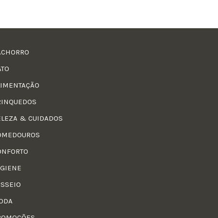
ACHORRO
ATO
LIMENTAÇÃO
RINQUEDOS
ELEZA & CUIDADOS
OMEDOUROS
ONFORTO
IGIENE
ASSEIO
ODA
ROMOÇÕES