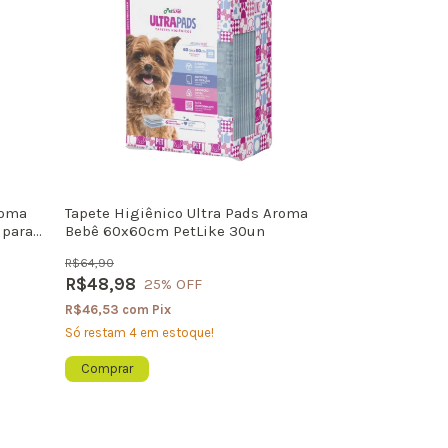
roma
Tapete Higiênico Ultra Pads Aroma
 para
Bebê 60x60cm PetLike 30un
R$64,90
R$48,98
25
% OFF
R$46,53
com
Pix
Só restam
4
em estoque!