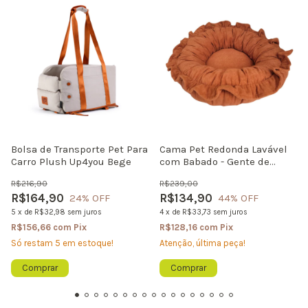
Bolsa de Transporte Pet Para
Cama Pet Redonda Lavável
Carro Plush Up4you Bege
com Babado - Gente de
Patas | Coleção Especiarias
R$216,90
R$239,00
R$164,90
R$134,90
24
% OFF
44
% OFF
5
x
de
R$32,98
sem juros
4
x
de
R$33,73
sem juros
R$156,66
com
Pix
R$128,16
com
Pix
Só restam
5
em estoque!
Atenção, última peça!
Comprar