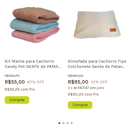
Kit Manta para Cachorro
Almofada para Cachorro Tipo
Candy Pet GENTE de PATAS
Colchonete Gente de Patas
Ultra Macio Com 3 Unidades
Nature
R$164,70
R$149,90
R$55,00
R$95,00
67
% OFF
37
% OFF
3
x
de
R$31,67
sem juros
R$52,25
com
Pix
R$90,25
com
Pix
Comprar