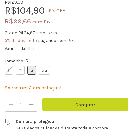
R$129,99
R$104,90
19
% OFF
R$99,66
com
Pix
3
x de
R$34,97
sem juros
5% de desconto
pagando com Pix
Ver mais detalhes
Tamanho:
G
P
M
G
GG
Só restam
2
em estoque!
Compra protegida
Seus dados cuidados durante toda a compra.