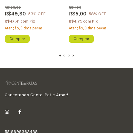
R$106,00
R$11,90
R$49,90
R$5,00
53
% OFF
58
% OFF
R$47,41
com
Pix
R$4,75
com
Pix
Atenção, última peça!
Atenção, última peça!
Comprar
Conectando Gente, Pet e Amor!
5519999363438