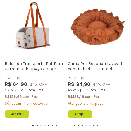
Bolsa de Transporte Pet Para
Cama Pet Redonda Lavável
Carro Plush Up4you Bege
com Babado - Gente de
Patas | Coleção Especiarias
R$216,90
R$239,00
R$164,90
R$134,90
24
% OFF
44
% OFF
5
x
de
R$32,98
sem juros
4
x
de
R$33,73
sem juros
R$156,66
com
Pix
R$128,16
com
Pix
Só restam
4
em estoque!
Atenção, última peça!
Comprar