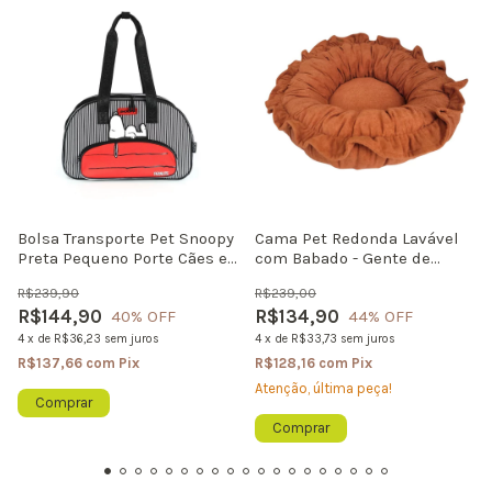
Bolsa Transporte Pet Snoopy
Cama Pet Redonda Lavável
Preta Pequeno Porte Cães e
com Babado - Gente de
Gatos Até 6kg Viagem
Patas | Coleção Especiarias
R$239,90
R$239,00
Passeio
R$144,90
R$134,90
40
% OFF
44
% OFF
4
x
de
R$36,23
sem juros
4
x
de
R$33,73
sem juros
R$137,66
com
Pix
R$128,16
com
Pix
Atenção, última peça!
Comprar