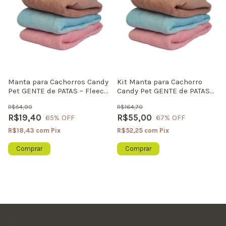
Manta para Cachorros Candy
Kit Manta para Cachorro
Pet GENTE de PATAS – Fleece
Candy Pet GENTE de PATAS
Ultra Macio para Pets de
Ultra Macio Com 3 Unidades
R$54,90
R$164,70
Colo
R$19,40
R$55,00
65
% OFF
67
% OFF
R$18,43
com
Pix
R$52,25
com
Pix
Comprar