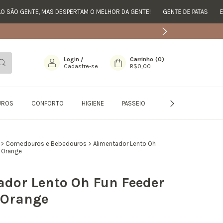
O GENTE, MAS DESPERTAM O MELHOR DA GENTE!
GENTE DE PATAS
ELES 
Login
/
Carrinho
(
0
)
Cadastre-se
R$0,00
UROS
CONFORTO
HIGIENE
PASSEIO
MODA
PROMO
>
Comedouros e Bebedouros
>
Alimentador Lento Oh
 Orange
ador Lento Oh Fun Feeder
 Orange