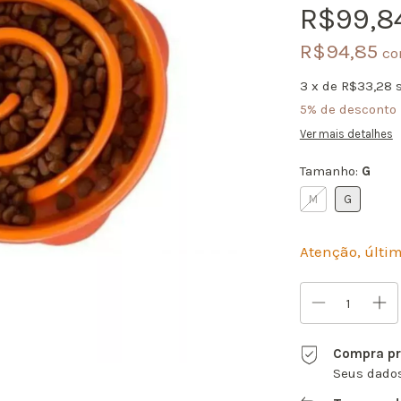
R$99,8
R$94,85
c
3
x de
R$33,28
5% de desconto
Ver mais detalhes
Tamanho:
G
M
G
Atenção, últi
Compra pr
Seus dados