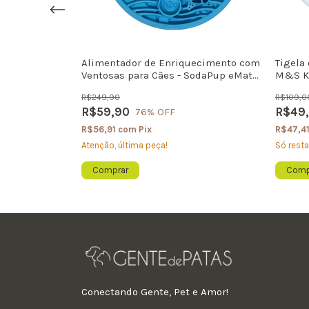
 Soother para
Alimentador de Enriquecimento com
Tigela
Ventosas para Cães - SodaPup eMat
M&S Ko
Turtle Mini -
R$249,90
R$109,0
R$59,90
R$49
76
% OFF
R$56,91
com
Pix
R$47,4
Atenção, última peça!
Só res
Conectando Gente, Pet e Amor!