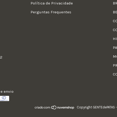
Política de Privacidade
B
Perguntas Frequentes
B
C
C
H
P
M
22
P
C
e envio
Copyright GENTEdePATAS -