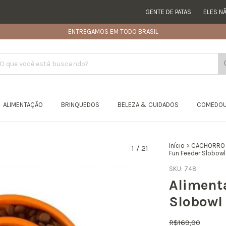
GENTE DE PATAS
ELES NÃO SÃ
ENTREGAMOS EM TODO BRASIL
ALIMENTAÇÃO
BRINQUEDOS
BELEZA & CUIDADOS
COMEDO
Início
>
CACHORRO
1
/
21
Fun Feeder Slobowl
SKU:
748
Aliment
Slobowl
R$169,00