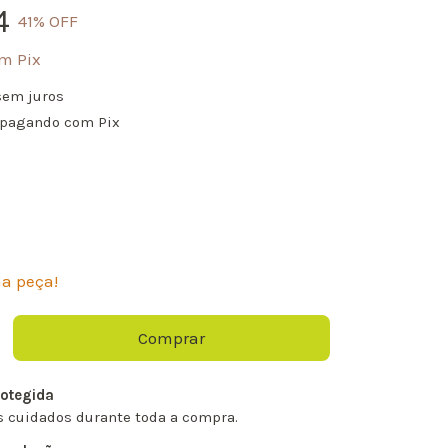
4
41
% OFF
om
Pix
sem juros
pagando com Pix
ma peça!
otegida
 cuidados durante toda a compra.