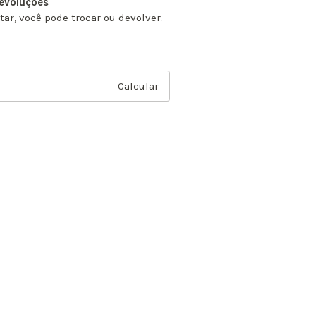
devoluções
tar, você pode trocar ou devolver.
P:
Alterar CEP
Calcular