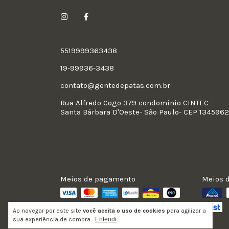
5519999363438
19-99936-3438
contato@gentedepatas.com.br
Rua Alfredo Cogo 379 condominio CINTEC -
Santa Bárbara D'Oeste- São Paulo- CEP 134596
Meios de pagamento
Meios d
Ao navegar por este site
você aceita o uso de cookies
para agilizar a
sua experiência de compra.
Entendi