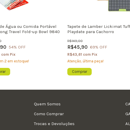
 de Água ou Comida Portável
Tapete de Lamber Lickimat Tuf
ng Travel Fold-up Bowl 9840
Playdate para Cachorro
0
R$149,00
,90
R$45,90
54
% OFF
69
% OFF
1
com
Pix
R$43,61
com
Pix
tam
2
em estoque!
Atenção, última peça!
Comprar
Quem Somos
C
Como Comprar
G
Trocas e Devoluções
A